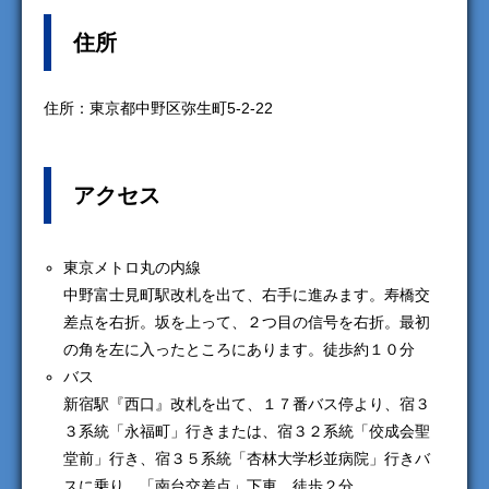
住所
住所：東京都中野区弥生町5-2-22
アクセス
東京メトロ丸の内線
中野富士見町駅改札を出て、右手に進みます。寿橋交
差点を右折。坂を上って、２つ目の信号を右折。最初
の角を左に入ったところにあります。徒歩約１０分
バス
新宿駅『西口』改札を出て、１７番バス停より、宿３
３系統「永福町」行きまたは、宿３２系統「佼成会聖
堂前」行き、宿３５系統「杏林大学杉並病院」行きバ
スに乗り、「南台交差点」下車。徒歩２分。