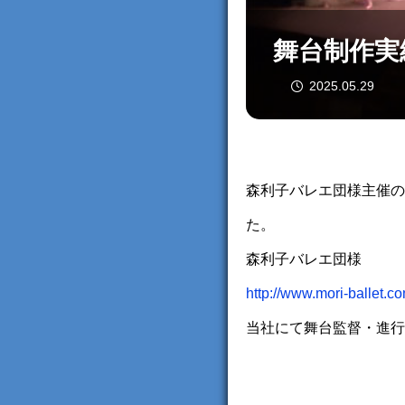
舞台制作実績
2025.05.29
森利子バレエ団様主催の、”B
た。
森利子バレエ団様
http://www.mori-ballet.co
当社にて舞台監督・進行