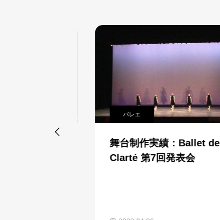
バレエ

アルモニー
舞台制作実績：Ballet de
用賀 第1
Clarté 第7回発表会