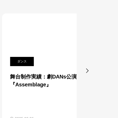
ダンス
バレエ

舞台制作実績：劇DANs公演
舞台制作
『Assemblage』
子どもバ