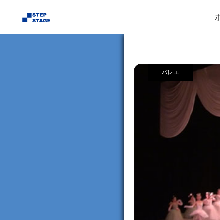
業務実績
バレ
バレエ