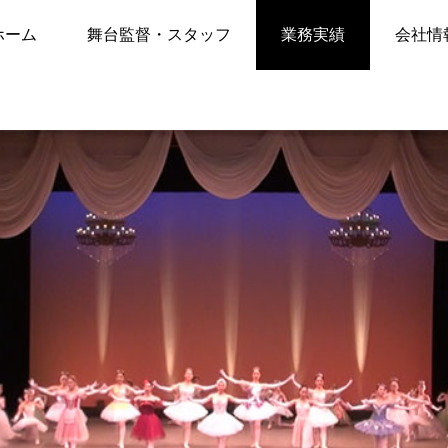
エ
舞台制作実績：森利子バレエ団”Ballet Present”発表会
ホーム
舞台監督・スタッフ
業務実績
会社情