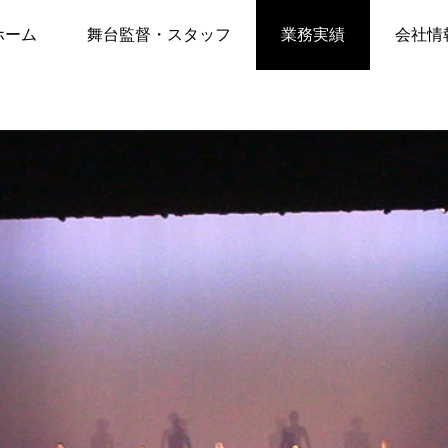
エ
舞台制作実績：Ballet de Clarté 第7回発表会
ホーム
舞台監督・スタッフ
業務実績
会社情