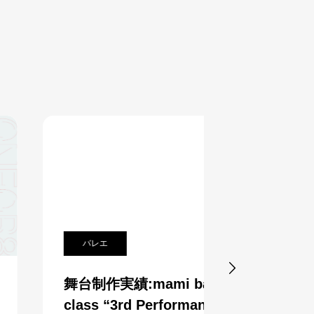
バレエ
バレエ

舞台制作実績:mami ballet
舞台制作実績
class “3rd Performance”発
Studio 