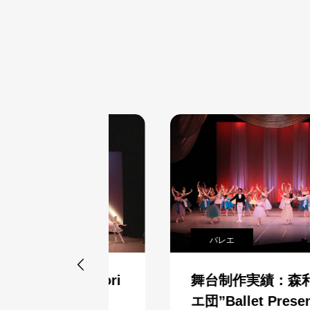
バレエ

Kitori
舞台制作実績：森利子バレ
合同発表会”
エ団”Ballet Present”発表会