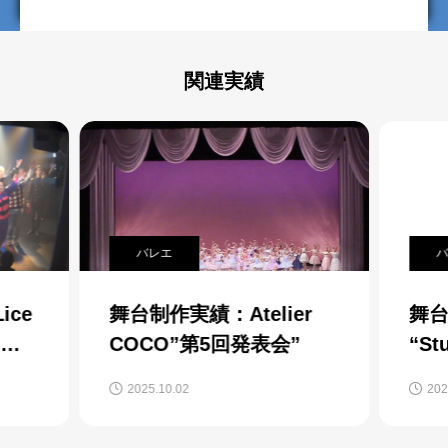
関連実績
バレエ
バ
ice
舞台制作実績：Atelier
舞台
COCO”第5回発表会”
“St
2025.10.02
202