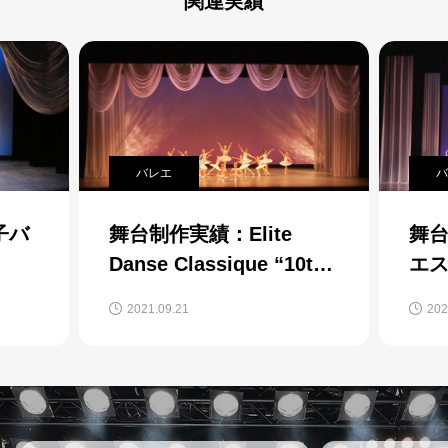
関連実績
バレエ
バレエ
制作実績：Elite
舞台制作実績：府中
se Classique “10th
エスタジオ 1st
iversary
Performance 2021
21.09.21
2021.08.22
formance”