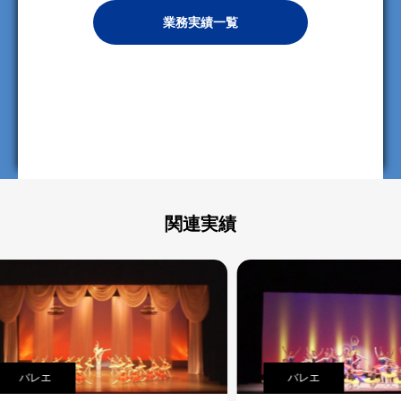
業務実績一覧
関連実績
バレエ
バ