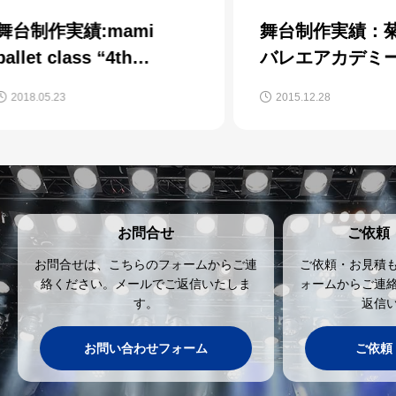
舞台制作実績：菊地美樹
舞台
バレエアカデミー
Cl
会
WinterConcert2015
2015.12.28
201
お問合せ
ご依頼
お問合せは、こちらのフォームからご連
ご依頼・お見積
絡ください。メールでご返信いたしま
ォームからご連
す。
返信
お問い合わせフォーム
ご依頼