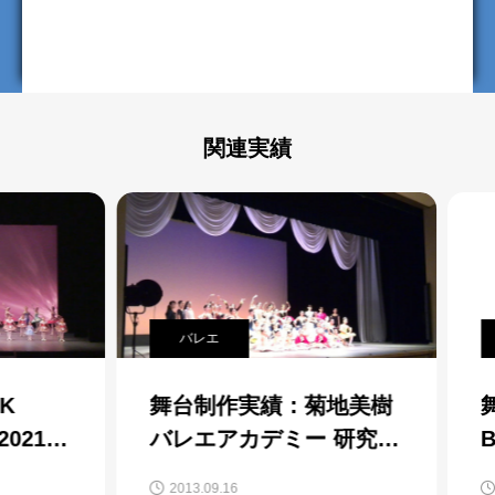
関連実績
バレエ
バ
舞台制作実績：菊地美樹
舞台
21″
バレエアカデミー 研究発
Bal
表会
発
2013.09.16
202