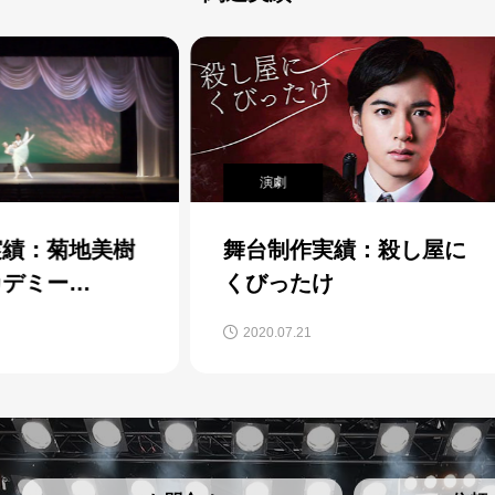
演劇
バ
美樹
舞台制作実績：殺し屋に
舞
くびったけ
バ
Bal
2020.07.21
202