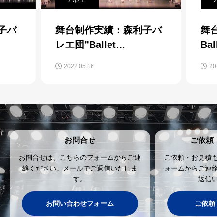
バレエ
バ
子バ
舞台制作実績：森利子バ
舞台
レエ団”Ballet
Bal
Present”発表会
2022.05.16
201
お問合せ
ご依頼
お問合せは、こちらのフォームからご連
ご依頼・お見積
絡ください。メールでご返信いたしま
ォームからご連
す。
返信
お問い合わせフォーム
ご依頼